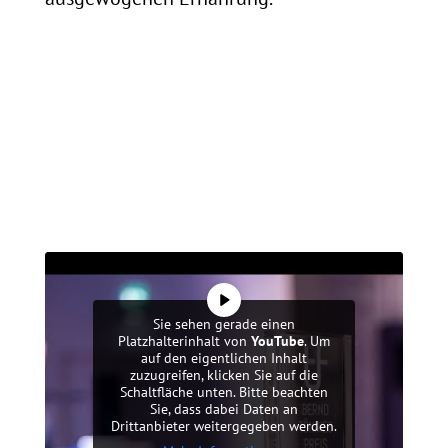
Sie sehen gerade einen
Platzhalterinhalt von
YouTube
. Um
auf den eigentlichen Inhalt
zuzugreifen, klicken Sie auf die
Schaltfläche unten. Bitte beachten
Sie, dass dabei Daten an
Drittanbieter weitergegeben werden.