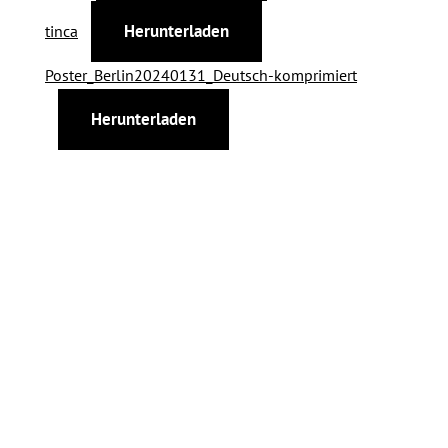
Herunterladen
tinca
Poster_Berlin20240131_Deutsch-komprimiert
Herunterladen
Kontakt
Tönnies Forschung
gGmbH
In der Mark 2