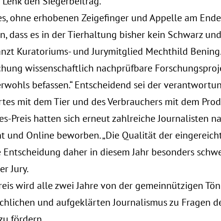
 Lenk den Siegerbeitrag.
 es, ohne erhobenen Zeigefinger und Appelle am Ende
n, dass es in der Tierhaltung bisher kein Schwarz und
gänzt Kuratoriums- und Jurymitglied Mechthild Bening
chung wissenschaftlich nachprüfbare Forschungsprojek
erwohls befassen.“ Entscheidend sei der verantwort
es mit dem Tier und des Verbrauchers mit dem Produ
s-Preis hatten sich erneut zahlreiche Journalisten 
nt und Online beworben. „Die Qualität der eingereich
ie Entscheidung daher in diesem Jahr besonders schwer
r Jury.
reis wird alle zwei Jahre von der gemeinnützigen Tö
chlichen und aufgeklärten Journalismus zu Fragen de
zu fördern.