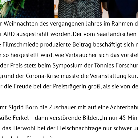
or Weihnachten des vergangenen Jahres im Rahmen d
der ARD ausgestrahlt worden. Der vom Saarländische
 Filmschmiede produzierte Beitrag beschäftigt sich m
h so hergestellt wird, wie Verbraucher sich das vorste
der Preis stets beim Symposium der Tönnies Forschun
grund der Corona-Krise musste die Veranstaltung kur
die Freude bei der Preisträgerin groß, als sie von d
mt Sigrid Born die Zuschauer mit auf eine Achterbah
 süße Ferkel – dann verstörende Bilder. „In nur 45 Min
 das Tierwohl bei der Fleischnachfrage nur schwer um