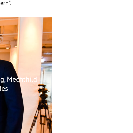
ern“.
rg, Mechthild
ies