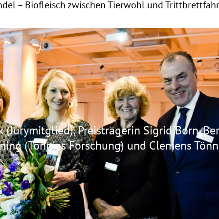
del – Biofleisch zwischen Tierwohl und Trittbrettfahr
 (Jurymitglied), Preisträgerin Sigrid Born-Be
ning (Tönnies Forschung) und Clemens Tönn