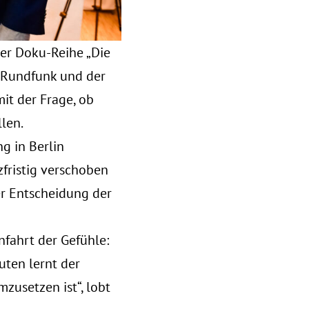
er Doku-Reihe „Die
n Rundfunk und der
it der Frage, ob
llen.
g in Berlin
zfristig verschoben
er Entscheidung der
nfahrt der Gefühle:
uten lernt der
zusetzen ist“, lobt