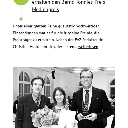
erhalten den Bernd-Tönnies-Preis
Medienpreis
Unter einer ganzen Reihe qualitativ hochwertiger
Einsendungen war es für die Jury eine Freude, die
Preisträger zu ermitteln. Neben der FAZ-Redakteurin
Jan
Christina Hucklenbroich, der ersten…
weiterlesen
Grossarth
und
Edgar
Verheyen
erhalten
den
Bernd-
Tönnies-
Preis
Medienpreis