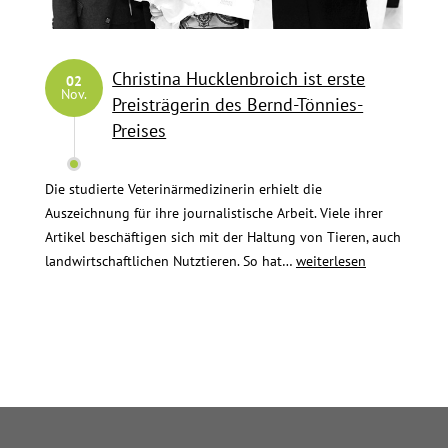
Christina Hucklenbroich ist erste
02
Nov.
Preisträgerin des Bernd-Tönnies-
Preises
Die studierte Veterinärmedizinerin erhielt die
Auszeichnung für ihre journalistische Arbeit. Viele ihrer
Artikel beschäftigen sich mit der Haltung von Tieren, auch
Christina
landwirtschaftlichen Nutztieren. So hat…
weiterlesen
Hucklenbroich
ist
erste
Preisträgerin
Seitennummerierung
des
Bernd-
der
Tönnies-