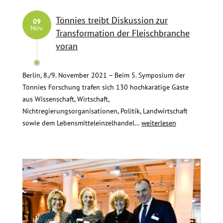
Tönnies treibt Diskussion zur
09
Nov.
Transformation der Fleischbranche
voran
Berlin, 8./9. November 2021 – Beim 5. Symposium der
Tönnies Forschung trafen sich 130 hochkarätige Gäste
aus Wissenschaft, Wirtschaft,
Nichtregierungsorganisationen, Politik, Landwirtschaft
Tönnies
sowie dem Lebensmitteleinzelhandel…
weiterlesen
treibt
Diskussion
zur
Transformation
der
Fleischbranche
voran