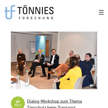
Zum
Inhalt
springen
Dialog-Workshop zum Thema
09
März
Tierschutz beim Transport