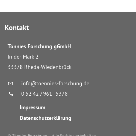
Seitennummerierung
Redakteurin
Sigrid
der
Born
Kontakt
erhält
Beiträge
Medienpreis
Tönnies Forschung
gGmbH
In der Mark 2
33378 Rheda-Wiedenbrück
info@toennies-forschung.de
0 52 42 / 961 - 5378
Impressum
Datenschutzerklärung
© Tönnies Forschung – Alle Rechte vorbehalten