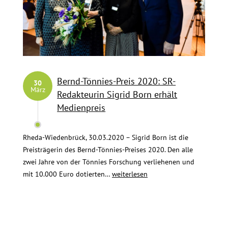
Bernd-Tönnies-Preis 2020: SR-
30
März
Redakteurin Sigrid Born erhält
Medienpreis
Rheda-Wiedenbrück, 30.03.2020 – Sigrid Born ist die
Preisträgerin des Bernd-Tönnies-Preises 2020. Den alle
zwei Jahre von der Tönnies Forschung verliehenen und
Bernd-
mit 10.000 Euro dotierten…
weiterlesen
Tönnies-
Preis
2020:
SR-