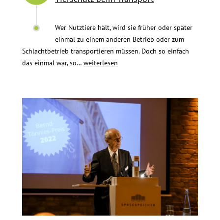
Wer Nutztiere hält, wird sie früher oder später
einmal zu einem anderen Betrieb oder zum
Schlachtbetrieb transportieren müssen. Doch so einfach
Dialog-
das einmal war, so…
weiterlesen
Workshop
zum
Thema
Tierschutz
beim
Transport